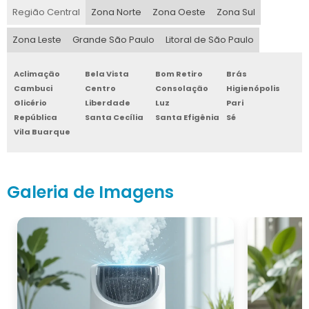
Região Central
Zona Norte
Zona Oeste
Zona Sul
Zona Leste
Grande São Paulo
Litoral de São Paulo
Aclimação
Bela Vista
Bom Retiro
Brás
Cambuci
Centro
Consolação
Higienópolis
Glicério
Liberdade
Luz
Pari
República
Santa Cecília
Santa Efigênia
Sé
Vila Buarque
Galeria de Imagens