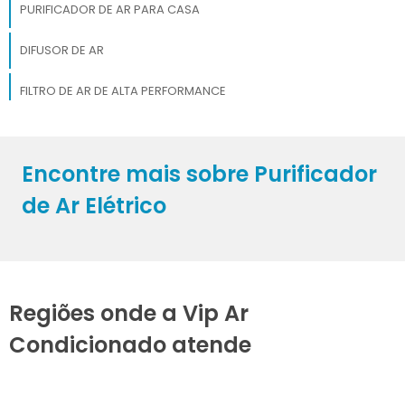
PURIFICADOR DE AR PARA CASA
DIFUSOR DE AR
FILTRO DE AR DE ALTA PERFORMANCE
MANUTENÇÃO DE AR CONDICIONADO
Encontre mais sobre Purificador
FILTRO DE AR
de Ar Elétrico
Regiões onde a Vip Ar
Condicionado atende