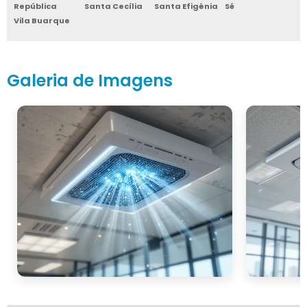
República
Santa Cecília
Santa Efigênia
Sé
Vila Buarque
Galeria de Imagens