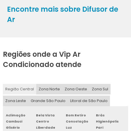
Encontre mais sobre Difusor de
PURIFICADOR DE AR COM FILTRO HEPA
Ar
Regiões onde a Vip Ar
Condicionado atende
Região Central
Zona Norte
Zona Oeste
Zona Sul
Zona Leste
Grande São Paulo
Litoral de São Paulo
Aclimação
Bela Vista
Bom Retiro
Brás
Cambuci
Centro
Consolação
Higienópolis
Glicério
Liberdade
Luz
Pari