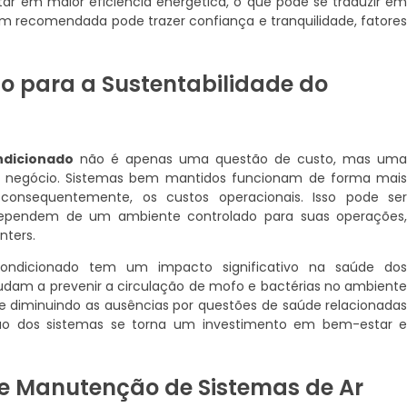
r em maior eficiência energética, o que pode se traduzir e
 recomendada pode trazer confiança e tranquilidade, fatore
 para a Sustentabilidade do
ndicionado
não é apenas uma questão de custo, mas um
seu negócio. Sistemas bem mantidos funcionam de forma mai
 consequentemente, os custos operacionais. Isso pode se
ependem de um ambiente controlado para suas operações
nters.
ndicionado tem um impacto significativo na saúde do
udam a prevenir a circulação de mofo e bactérias no ambient
 e diminuindo as ausências por questões de saúde relacionada
nção dos sistemas se torna um investimento em bem-estar 
 Manutenção de Sistemas de Ar