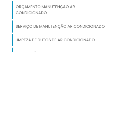
:
ORÇAMENTO MANUTENÇÃO AR
a
CONDICIONADO
,
SERVIÇO DE MANUTENÇÃO AR CONDICIONADO
s
,
LIMPEZA DE DUTOS DE AR CONDICIONADO
a
e
INSTALAÇÃO DE DUTOS PARA AR
a
CONDICIONADO
ASSISTÊNCIA TÉCNICA AR CONDICIONADO
INSPEÇÃO DE DUTOS
s
r
TUBULAÇÃO DE VENTILAÇÃO
r
o
e