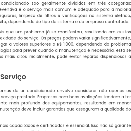
ondicionado são geralmente divididos em três categorias
preventiva é o serviço mais comum e adequado para a maiori
gulares, limpeza de filtros e verificações no sistema elétrico
isita, dependendo do tipo de sistema e da empresa contratada.
ois que um problema já se manifestou, resultando em custo
exidade do serviço. Os preços podem variar significativamente
ar a valores superiores a R$ 1.000, dependendo do problem
logias para prever quando a manutenção é necessária, está s
mais altos inicialmente, pode evitar reparos dispendiosos 
 Serviço
emas de ar condicionado envolve considerar não apenas o
serviço prestado. Empresas com boas avaliações tendem a te
nto mais profundo dos equipamentos, resultando em meno
utenção deve incluir garantias que asseguram a qualidade d
is capacitados e certificados é essencial. Isso não só garant