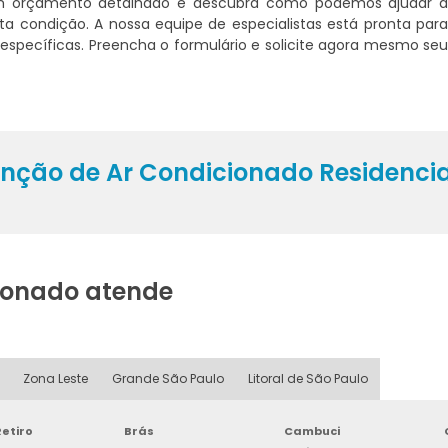
um orçamento detalhado e descubra como podemos ajudar 
a condição. A nossa equipe de especialistas está pronta par
específicas. Preencha o formulário e solicite agora mesmo se
nção de Ar Condicionado Residencia
cionado atende
Zona Leste
Grande São Paulo
Litoral de São Paulo
etiro
Brás
Cambuci