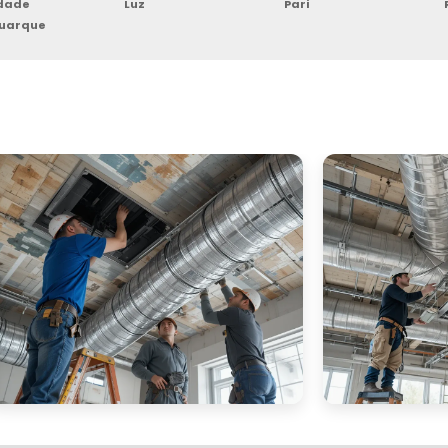
rdade
Luz
Pari
Buarque