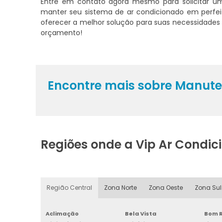
Entre em contato agora mesmo para solicitar 
manter seu sistema de ar condicionado em perfeit
oferecer a melhor solução para suas necessidades 
orçamento!
Encontre mais sobre Manute
Regiões onde a Vip Ar Condi
Região Central
Zona Norte
Zona Oeste
Zona Sul
Aclimação
Bela Vista
Bom R