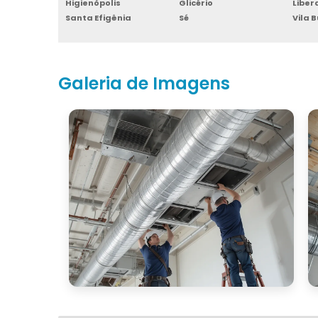
Higienópolis
Glicério
Libe
Santa Efigênia
Sé
Vila 
Galeria de Imagens