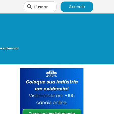
Buscar
Anuncie
esidencial
s
.
s