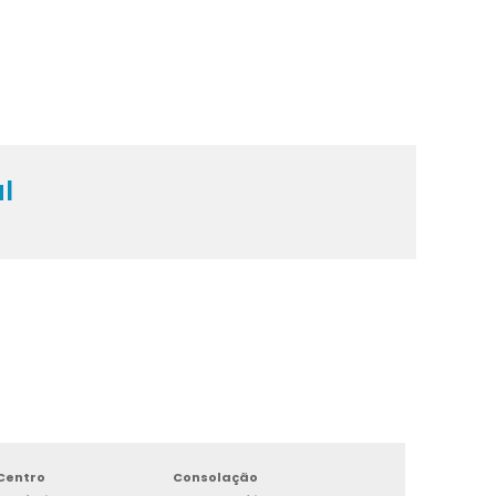
a
a
u
l
Centro
Consolação